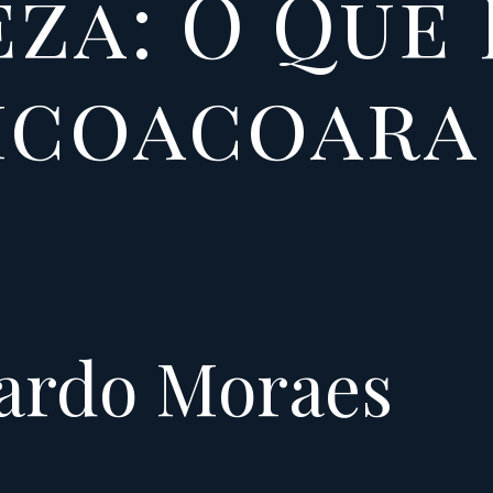
za: O Que 
icoacoara 
nardo Moraes