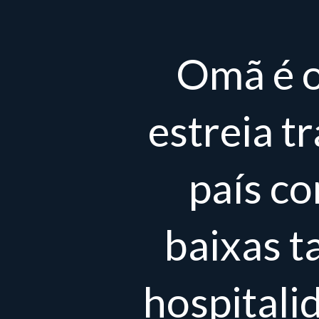
Omã é o
estreia t
país c
baixas t
hospitali