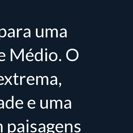
 para uma
te Médio. O
extrema,
dade e uma
m paisagens