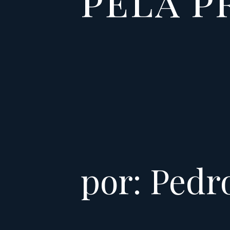
pela p
por: Pedr