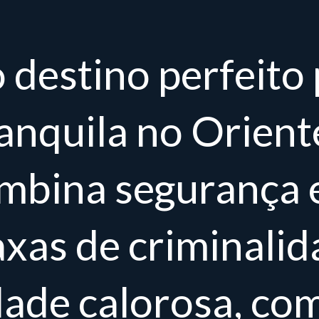
 destino perfeito
ranquila no Orien
ombina segurança 
axas de criminali
dade calorosa, co