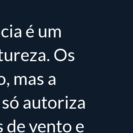
cia é um
tureza. Os
o, mas a
 só autoriza
 de vento e