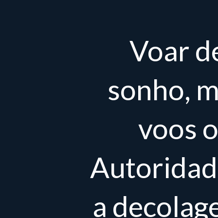
Voar d
sonho, m
voos o
Autoridade
a decolag