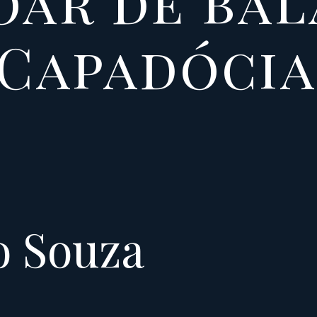
oar de ba
 Capadócia
o Souza