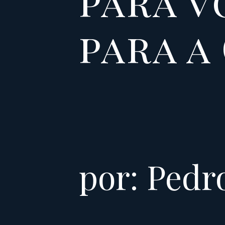
para v
para a
por: Pedr