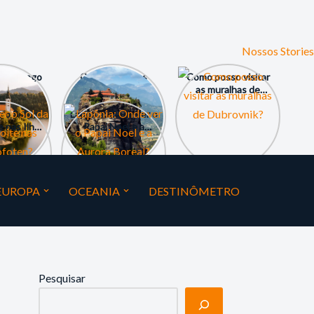
Nossos Stories
tar o Lago
Como visitar os
Como posso visitar
 Cavernas
Mosteiros de
as muralhas de
ovênia?
Meteora na Grécia?
Dubrovnik?
 o Sol da
Lapônia: Onde ver o
 nas Ilhas
Papai Noel e a
ten?
Aurora Boreal?
EUROPA
OCEANIA
DESTINÔMETRO
Pesquisar