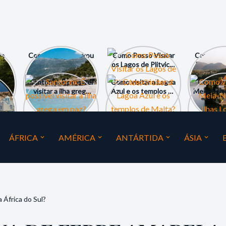
na
Como a Albânia virou
Como Posso Visitar
Como visi
as “Maldivas da
os Lagos de Plitvice,
Bled e as
Europa”?
Croácia?
da Esl
a
Santorini: É possível
Como visitar a Lagoa
Como ver
 e
visitar a ilha grega
Azul e os templos de
Meia-Noite
em paz?
Malta?
Lofo
ÁFRICA
AMÉRICA
ANTÁRTIDA
ÁSIA
 África do Sul?