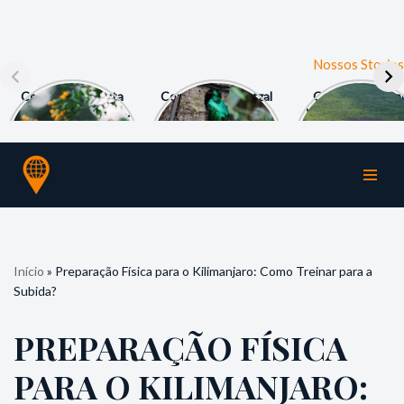
Nossos Stories
Como fazer a Ruta
Como ver o Quetzal
Como deslizar n
de las Flores em El
em Monteverde?
Vulcão Cerro Neg
Salvador?
a 80km/h?
Pular
para
o
conteúdo
Início
»
Preparação Física para o Kilimanjaro: Como Treinar para a
Subida?
PREPARAÇÃO FÍSICA
PARA O KILIMANJARO: