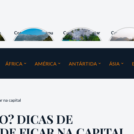
a
Como a Albânia virou
Como Posso Visitar
Como visita
as “Maldivas da
os Lagos de Plitvice,
Bled e as C
Europa”?
Croácia?
da Eslovê
ÁFRICA
AMÉRICA
ANTÁRTIDA
ÁSIA
r na capital
O? DICAS DE
DE FICAR NA CAPITAL