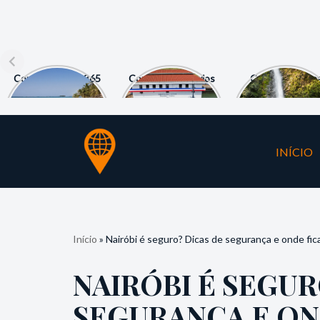
Como visitar as 365
Como ver os navios
Como chegar n
ilhas de San Blas?
nas Eclusas de
Cachoeira La
Miraflores?
Fortuna?
INÍCIO
Pular
para
o
conteúdo
Início
»
Nairóbi é seguro? Dicas de segurança e onde fica
NAIRÓBI É SEGUR
SEGURANÇA E ON