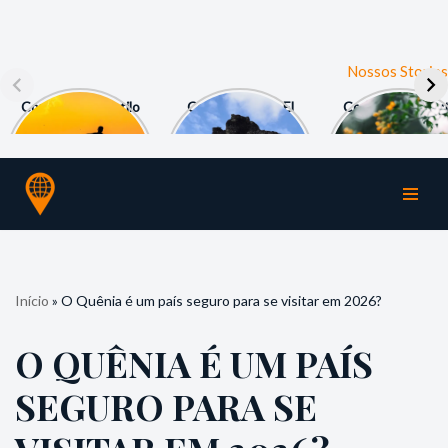
Nossos Stories
Como viver o estilo
Como subir em El
Como fazer a Ru
Surf e Yoga em
Castillo em
de las Flores em 
Santa Teresa?
Xunantunich?
Salvador?
Pular
para
o
conteúdo
Início
»
O Quênia é um país seguro para se visitar em 2026?
O QUÊNIA É UM PAÍS
SEGURO PARA SE